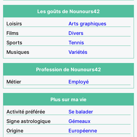
Les goûts de Nounours42
Loisirs
Arts graphiques
Films
Divers
Sports
Tennis
Musiques
Variétés
Profession de Nounours42
Métier
Employé
Plus sur ma vie
Activité préférée
Se balader
Signe astrologique
Gémeaux
Origine
Européenne