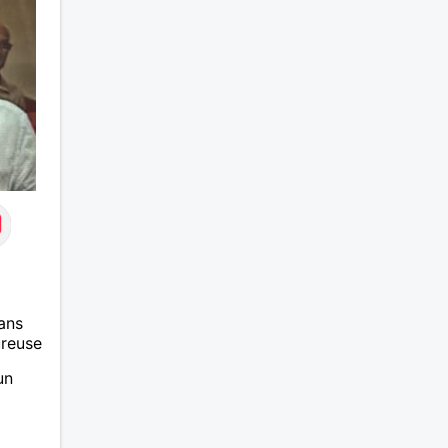
ans
ureuse
un