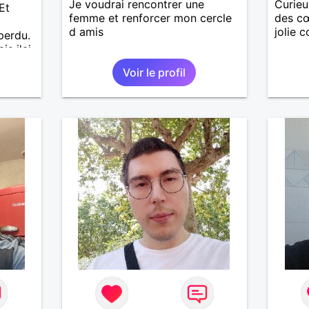
Je voudrai rencontrer une
Curieu
Et
femme et renforcer mon cercle
des cœ
d amis
jolie c
perdu.
is j'ai
e pas
Voir le profil
J'aime
. Les
lus