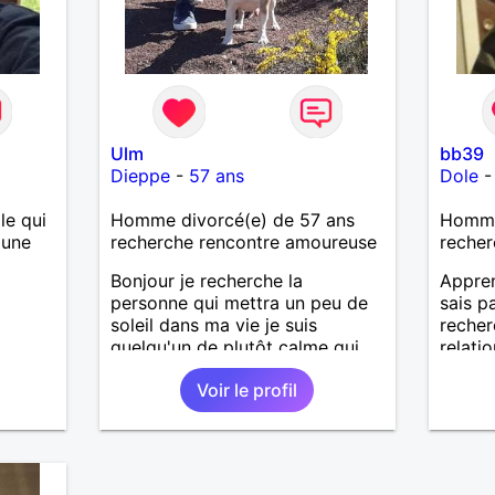
sincères, les fous rires et les
personnes qui savent ce qu'elles
veulent, n'hésite pas à venir
discuter. Au plaisir de faire
connaissance !
Ulm
bb39
Dieppe
-
57 ans
Dole
le qui
Homme divorcé(e) de 57 ans
Homme 
 une
recherche rencontre amoureuse
recher
Bonjour je recherche la
Appren
personne qui mettra un peu de
sais pa
soleil dans ma vie je suis
recher
quelqu'un de plutôt calme qui
relatio
aime les choses simples sans
Voir le profil
prise de tête, simplement
partager de belles choses avec
une personne qui me ressemble
.