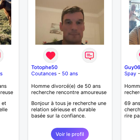
Totophe50
Guy0
s
Coutances
-
50 ans
Spay
ans
Homme divorcé(e) de 50 ans
Homme
ureuse
recherche rencontre amoureuse
recher
 et
Bonjour à tous je recherche une
69 ans
elle
relation sérieuse et durable
cherch
basée sur la confiance.
rire p
Voir le profil