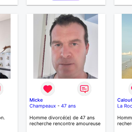
Micke
Calou
Champeaux
-
47 ans
La Ro
on.
Homme divorcé(e) de 47 ans
Homme
a
recherche rencontre amoureuse
recher