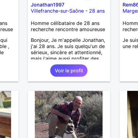
Jonathan1997
Rem8
Villefranche-sur-Saône
-
28 ans
Marge
ans
Homme célibataire de 28 ans
Homme 
ureuse
recherche rencontre amoureuse
recher
 qui
Bonjour, Je m'appelle Jonathan,
Je sui
ble ,
j'ai 28 ans. Je suis quelqu'un de
une re
le
sérieux, sincère et attentionné,
mais j'aime aussi profiter des
bons moments de la vie avec
Voir le profil
humour et simplicité. J'apprécie
les voyages, les découvertes,
les jeux vidéo et les moments
de détente. Je suis à la
recherche d'une personne
authentique avec qui partager
de belles expériences,
construire une relation sérieuse
basée sur la confiance, le
respect et la complicité. Si tu
apprécies les conversations