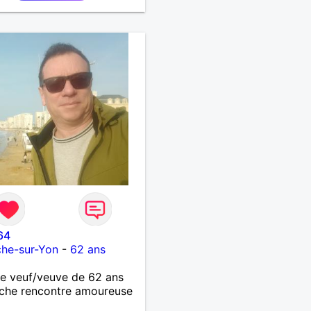
64
che-sur-Yon
-
62 ans
 veuf/veuve de 62 ans
che rencontre amoureuse