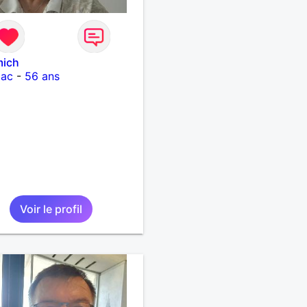
mich
iac
-
56 ans
Voir le profil