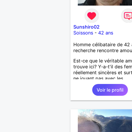
Sunshiro02
Soissons
-
42 ans
Homme célibataire de 42 
recherche rencontre amo
Est-ce que le véritable a
trouve ici? Y-a-t'il des f
réellement sincères et sur
ne jouant pas avec les
sentiments des hommes? 
Voir le profil
un homme protecteur et
bienveillant, je veux conti
d'y croire et pouvoir enfin
former la petite famille qu
désir temps. Faux profil,
profiteuse et autres joyeu
passer votre chemin, vous
m'intéressez pas du tout!