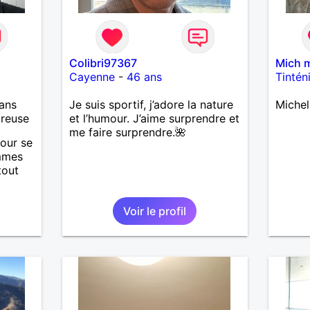
Colibri97367
Mich 
Cayenne
-
46 ans
Tintén
ans
Je suis sportif, j’adore la nature
Michel
ureuse
et l’humour. J’aime surprendre et
me faire surprendre.🌺
mour se
emmes
tout
Etant
Voir le profil
nuer
e je
seté
 ne