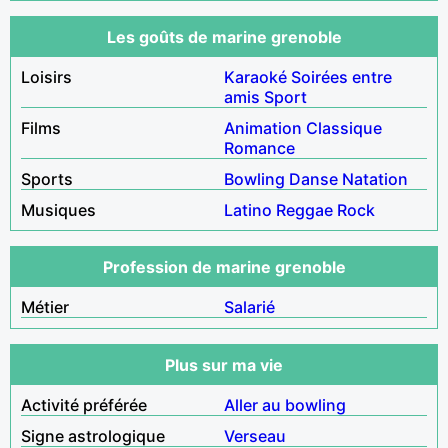
Les goûts de marine grenoble
Loisirs
Karaoké
Soirées entre
amis
Sport
Films
Animation
Classique
Romance
Sports
Bowling
Danse
Natation
Musiques
Latino
Reggae
Rock
Profession de marine grenoble
Métier
Salarié
Plus sur ma vie
Activité préférée
Aller au bowling
Signe astrologique
Verseau