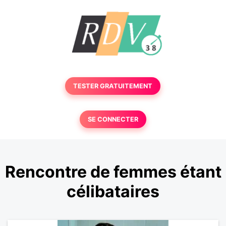
TESTER GRATUITEMENT
SE CONNECTER
Rencontre de femmes étant
célibataires