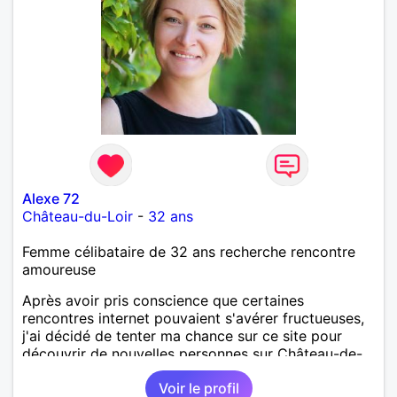
Alexe 72
Château-du-Loir
-
32 ans
Femme célibataire de 32 ans recherche rencontre
amoureuse
Après avoir pris conscience que certaines
rencontres internet pouvaient s'avérer fructueuses,
j'ai décidé de tenter ma chance sur ce site pour
découvrir de nouvelles personnes sur Château-de-
Loir voire Le Mans ou La Flèche !
Voir le profil