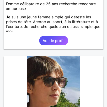
Femme célibataire de 25 ans recherche rencontre
amoureuse
Je suis une jeune femme simple qui déteste les
prises de tête. Accroc au sport, à la littérature et à
l'écriture. Je recherche quelqu'un d'aussi simple que
moi.
Voir le profil