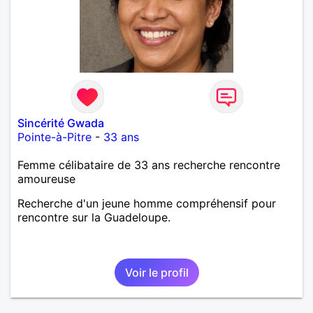
Sincérité Gwada
Pointe-à-Pitre
-
33 ans
Femme célibataire de 33 ans recherche rencontre
amoureuse
Recherche d'un jeune homme compréhensif pour
rencontre sur la Guadeloupe.
Voir le profil