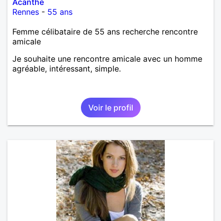
Acanthe
Rennes
-
55 ans
Femme célibataire de 55 ans recherche rencontre
amicale
Je souhaite une rencontre amicale avec un homme
agréable, intéressant, simple.
Voir le profil