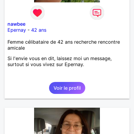
nawbee
Epernay
-
42 ans
Femme célibataire de 42 ans recherche rencontre
amicale
Si l'envie vous en dit, laissez moi un message,
surtout si vous vivez sur Epernay.
Voir le profil