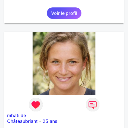
Voir le profil
mhatilde
Châteaubriant
-
25 ans