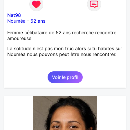
Nat98
Nouméa
-
52 ans
Femme célibataire de 52 ans recherche rencontre
amoureuse
La solitude n'est pas mon truc alors si tu habites sur
Nouméa nous pouvons peut être nous rencontrer.
Voir le profil