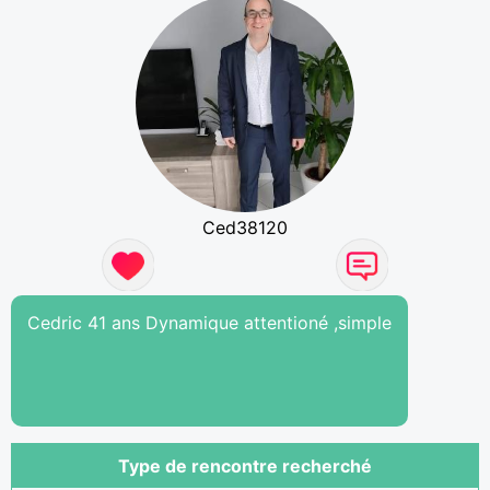
Ced38120
Cedric 41 ans Dynamique attentioné ,simple
Type de rencontre recherché