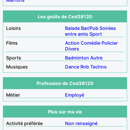
Les goûts de Ced38120
Loisirs
Balade
Bar/Pub
Soirées
entre amis
Sport
Films
Action
Comédie
Policier
Divers
Sports
Badminton
Autre
Musiques
Dance
Rnb
Techno
Profession de Ced38120
Métier
Employé
Plus sur ma vie
Activité préférée
Non renseigné