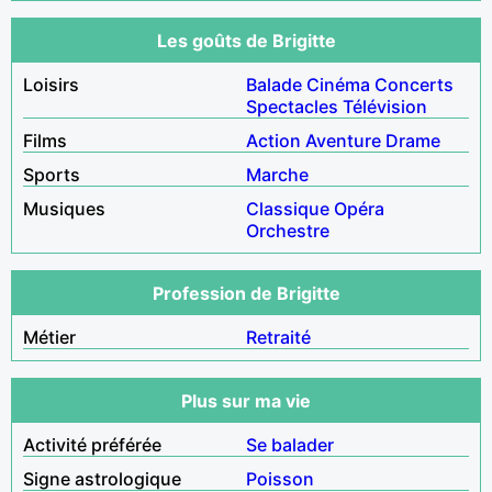
Les goûts de Brigitte
Loisirs
Balade
Cinéma
Concerts
Spectacles
Télévision
Films
Action
Aventure
Drame
Sports
Marche
Musiques
Classique
Opéra
Orchestre
Profession de Brigitte
Métier
Retraité
Plus sur ma vie
Activité préférée
Se balader
Signe astrologique
Poisson