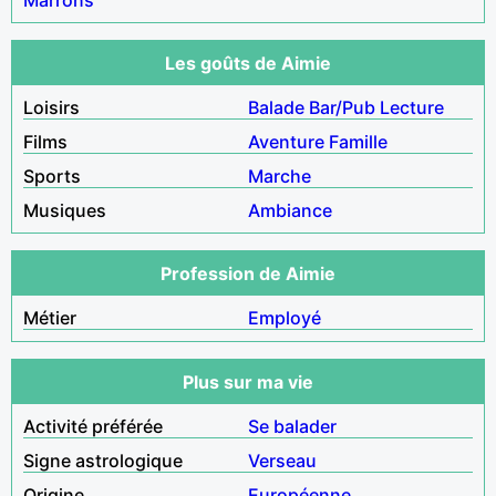
Les goûts de Aimie
Loisirs
Balade
Bar/Pub
Lecture
Films
Aventure
Famille
Sports
Marche
Musiques
Ambiance
Profession de Aimie
Métier
Employé
Plus sur ma vie
Activité préférée
Se balader
Signe astrologique
Verseau
Origine
Européenne