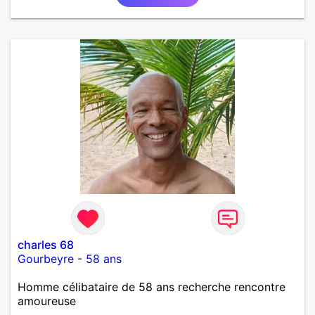
personne ayant de belles valeurs. Sincérité,
bienveillance, respect et ouverture d'esprit sont, à
mes yeux, les fondements d'une relation
authentique pour durer sur le long terme. Si vous
vous reconnaissez dans ces quelques mots, je vous
attends...
charles 68
Gourbeyre
-
58 ans
Homme célibataire de 58 ans recherche rencontre
amoureuse