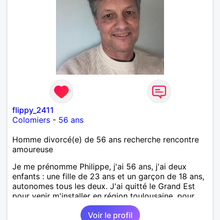
flippy_2411
Colomiers
-
56 ans
Homme divorcé(e) de 56 ans recherche rencontre
amoureuse
Je me prénomme Philippe, j'ai 56 ans, j'ai deux
enfants : une fille de 23 ans et un garçon de 18 ans,
autonomes tous les deux. J'ai quitté le Grand Est
pour venir m'installer en région toulousaine, pour
des raisons professionnelles et personnelle. Séparé,
Voir le profil
je souhaite refaire ma vie amoureuse avec une