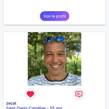
Voir le profil
zecat
Saint-Denis-Camélias
-
55 ans