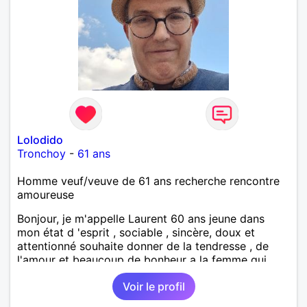
Lolodido
Tronchoy
-
61 ans
Homme veuf/veuve de 61 ans recherche rencontre
amoureuse
Bonjour, je m'appelle Laurent 60 ans jeune dans
mon état d 'esprit , sociable , sincère, doux et
attentionné souhaite donner de la tendresse , de
l'amour et beaucoup de bonheur a la femme qui
souhaitera partager ma vie . Bientôt en retraite a la
Voir le profil
fin de l 'année et libre de toute contrainte. Digne de
confiance à la femme qui voudras m 'en accorder