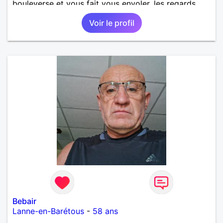
bouleverse et vous fait vous envoler, les regards
complices, les mots et les silences qui apaisent,
Voir le profil
Alors si comme moi tu as la même vision, parlons-
nous.
Bebair
Lanne-en-Barétous
-
58 ans