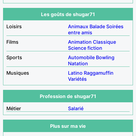
Les goûts de shugar71
Loisirs
Animaux
Balade
Soirées
entre amis
Films
Animation
Classique
Science fiction
Sports
Automobile
Bowling
Natation
Musiques
Latino
Raggamuffin
Variétés
Profession de shugar71
Métier
Salarié
Plus sur ma vie