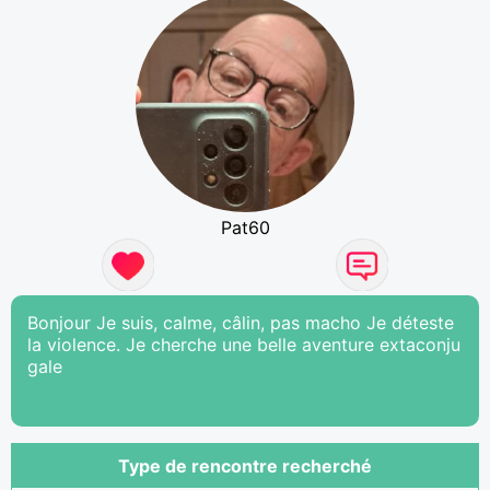
Pat60
Bonjour Je suis, calme, câlin, pas macho Je déteste
la violence. Je cherche une belle aventure extaconju
gale
Type de rencontre recherché