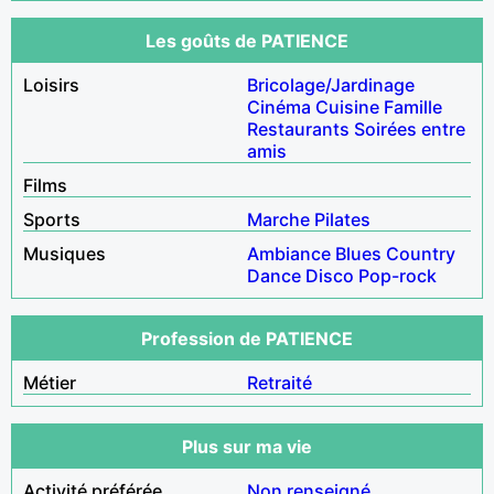
Les goûts de PATIENCE
Loisirs
Bricolage/Jardinage
Cinéma
Cuisine
Famille
Restaurants
Soirées entre
amis
Films
Sports
Marche
Pilates
Musiques
Ambiance
Blues
Country
Dance
Disco
Pop-rock
Profession de PATIENCE
Métier
Retraité
Plus sur ma vie
Activité préférée
Non renseigné