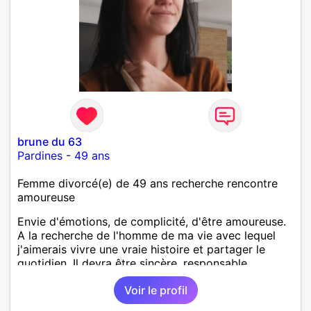
brune du 63
Pardines
-
49 ans
Femme divorcé(e) de 49 ans recherche rencontre
amoureuse
Envie d'émotions, de complicité, d'être amoureuse.
A la recherche de l'homme de ma vie avec lequel
j'aimerais vivre une vraie histoire et partager le
quotidien. Il devra être sincère, responsable,
ambitieux, entreprenant, fort de caractère et avec le
Voir le profil
sens de l'humour. Il saura me chouchouter et me
mettre en valeur, me donner son amour et attention.